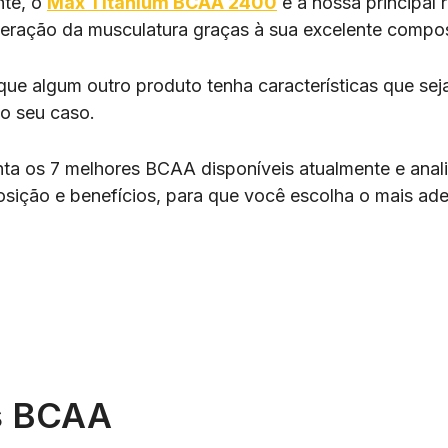
nte, o
Max Titanium BCAA 2400
é a nossa principal
peração da musculatura graças à sua excelente compo
que algum outro produto tenha características que se
 o seu caso.
nta os 7 melhores BCAA disponíveis atualmente e anal
osição e benefícios, para que você escolha o mais ad
s BCAA