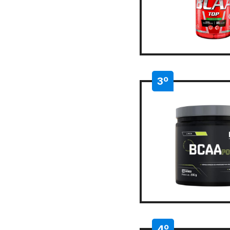
3º
4º