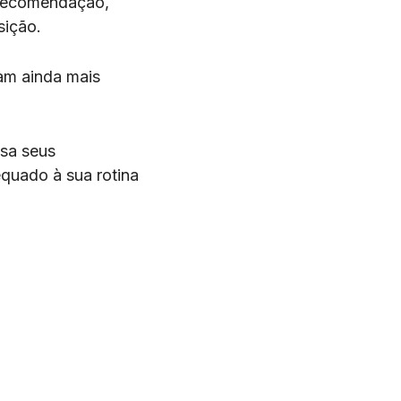
 recomendação,
sição.
jam ainda mais
isa seus
equado à sua rotina