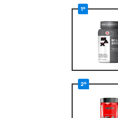
1º
2º